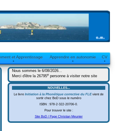
ement et Apprentissage
Apprendre en autonomie
CV
Nous sommes le 6/08/2026...
e
Merci d'être la 26795
personne à visiter notre site
NOUVELLES...
Le livre
Initiation à la Phonétique corrective du FLE
vient de
sortir chez BoD sous le numéro
ISBN : 978-2-322-20706-0.
Pour trouver le site :
Site BoD / Page Christian Meunier