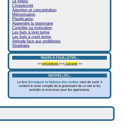
Le stress
L'impulsivité
Attention et concentration
Mémorisation
Planification
Apprendre la grammaire
Contrôler sa motivation
Les buts à long terme
Les buts à court terme
Attitude face aux problèmes
Stratégies
PAGES À FEUILLETER...
<<
précédente
|<>|
suivante
>>
NOUVELLES...
Le livre
Enseigner la Valence des verbes
vient de sortir. il
contient le texte complet de la grammaire de ce site et les
activités et exercices pour les apprenants.