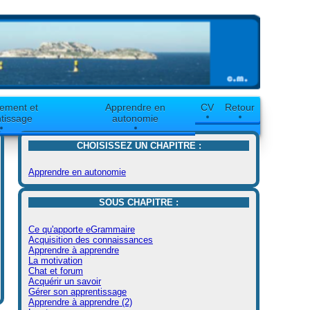
ement et
Apprendre en
CV
Retour
tissage
autonomie
CHOISISSEZ UN CHAPITRE :
Apprendre en autonomie
SOUS CHAPITRE :
Ce qu'apporte eGrammaire
Acquisition des connaissances
Apprendre à apprendre
La motivation
Chat et forum
Acquérir un savoir
Gérer son apprentissage
Apprendre à apprendre (2)